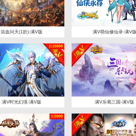
开始游戏
包
官网
礼包
0万元宝，38800灵石，游戏内购送
原价充值1000元满V，现在上线做
浴血问天(1折)-满V版
满V萌仙修仙录-满V
，领取送首充和1万灵石
免费送！
1:10000
开始游戏
包
官网
礼包
00万代金券(等价100元充值)，26次
上线就送10000仙玉，送首充，送
满V时光幻境-满V版
满V乐蜀三国-满V版
上线就送满级VIP10
辽，送橙色武器，送技能书，送天
1:2000