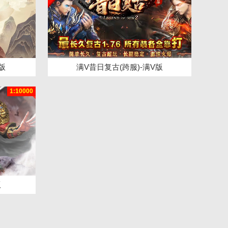
开始游戏
开始游戏
官网
礼包
权升级)，
上线就送顶级VIP橙卡会员(右上角会员特权升
版
满V昔日复古(跨服)-满V版
利首充卡，
级)，送1000万绑金，10万银两，送福利首充
卡，送橙月
1:10000
开始游戏
VIP12
版