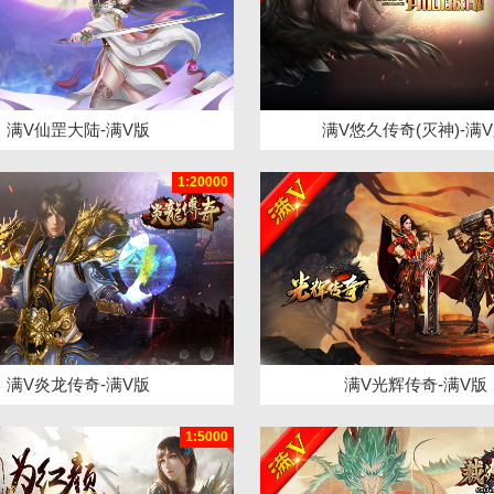
开始游戏
包
官网
礼包
利领取2000钻石首充
上线就送100万元宝，10万充值钻
满V仙罡大陆-满V版
满V悠久传奇(灭神)-满
VIP14和所有V1~V14礼包，送相
充值VI
1:20000
开始游戏
包
官网
礼包
级VIP9，免费领取超值商城道
上线就送顶级VIP橙卡会员(右上角
满V炎龙传奇-满V版
满V光辉传奇-满V版
IP礼包
级)，送1000万绑金，10万银两，
(背包材
1:5000