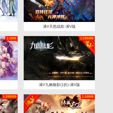
开始游戏
开始游戏
官网
礼包
任务到16级
上线就送满级VIP14，全部VIP14礼包，全部
版
满V天怒战歌-满V版
VIP特权，8级宝石礼包，1万充值钻石，送贵
族特权，
1:1000
1:100000
开始游戏
开始游戏
官网
礼包
橙色武将张
网站新手福利领取首充，游戏内新手任务赠送
满V九幽魅影(1折)-满V版
狼阵
各种丹药数百万枚
1:200000
1:10000