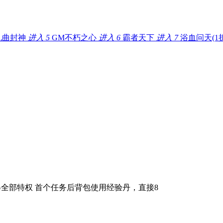
九曲封神
进入
5
GM不朽之心
进入
6
霸者天下
进入
7
浴血问天(1折
得全部特权 首个任务后背包使用经验丹，直接8