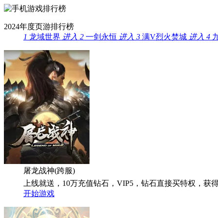
2024年度
页游排行榜
1
龙域世界
进入
2
一剑永恒
进入
3
满V烈火焚城
进入
4
屠龙战神(跨服)
上线就送，10万充值钻石，VIP5，钻石直接买特权，获
开始游戏