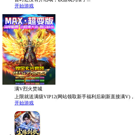
开始游戏
满V烈火焚城
上限就送满级VIP12(网站领取新手福利后刷新直接满V)，所有V
开始游戏