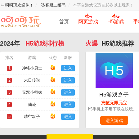
呵呵玩欢迎你！
客服二维码
本平台游戏仅适合18岁以上玩家！
首页
网页游戏
H5游戏
手
2024年
H5游戏排行榜
火爆
H5游戏推荐
排名
游戏
状态
新服
1
冲锋小勇士
进入
2
末日传说
进入
3
无双小师妹
进入
H5游戏盒子
充值无限元宝
4
仙迹
进入
h5手机上不用下载在线玩的一款游戏盒子
5
晴空双子
进入
进入游戏