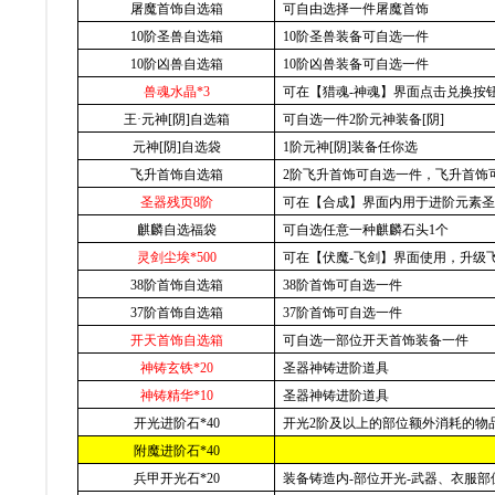
屠魔首饰自选箱
可自由选择一件屠魔首饰
10
阶圣兽自选箱
10
阶圣兽装备可自选一件
10
阶凶兽自选箱
10
阶凶兽装备可自选一件
兽魂水晶*3
可在【猎魂-神魂】界面点击兑换按
王·元神[阴]自选箱
可自选一件2阶元神装备[阴]
元神[阴]自选袋
1
阶元神[阴]装备任你选
飞升首饰自选箱
2
阶飞升首饰可自选一件，飞升首饰
圣器残页8阶
可在【合成】界面内用于进阶元素圣
麒麟自选福袋
可自选任意一种麒麟石头1个
灵剑尘埃*500
可在【伏魔-飞剑】界面使用，升级
38
阶首饰自选箱
38
阶首饰可自选一件
37
阶首饰自选箱
37
阶首饰可自选一件
开天首饰自选箱
可自选一部位开天首饰装备一件
神铸玄铁*20
圣器神铸进阶道具
神铸精华*10
圣器神铸进阶道具
开光进阶石*40
开光2阶及以上的部位额外消耗的物
附魔进阶石*40
兵甲开光石*20
装备铸造内-部位开光-武器、衣服