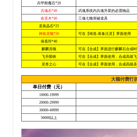
兵甲附魔石*20
兵魂石*40
武魂系统内兵魂升星的必需物品
命灵木*40
三魂七魄突破道具
圣装晶石*25
神装灵魄*50
可在【铸造-装备注灵】界面使用
保底符*40
麒麟灵魄
可在【合成】界面进行麒麟石合成时
飞升陨铁
可在【合成】界面使用，合成高级飞
灵兽之心
可在【合成】界面使用，合成高级圣
大额付费打
单日付费（元）
10000-19999
20000-29999
30000-49999
50000
以上